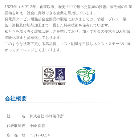
1923年（大正12年）創業以来、歴史の中で培った熟練の技術に最先端の生産
設備を加え、社会に貢献できる企業を目指しています。
発電用タービン耐熱超合金部品の製造におきましては、切断・プレス・製
缶・溶接及び切削加工まで一貫した特殊技術を保有しています。
私たちを取り巻く環境は厳しさを増しており、加えて社会の要求もCO
削減
2
温暖化防止と多様化しております。
このような状況下更なる高品質、コスト削減を目指しネクストステージに向
かってチャレンジしてまいります。
会社概要
社名
株式会社 小峰製作所
代表取締役
小峰 保信
所在地
〒317-0054