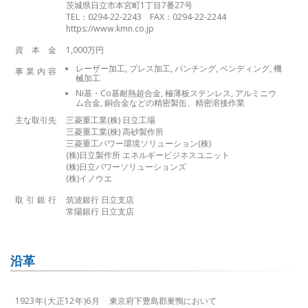
茨城県日立市本宮町1丁目7番27号
TEL：0294-22-2243 FAX：0294-22-2244
https://www.kmn.co.jp
資本金
1,000万円
レーザー加工, プレス加工, パンチング, ベンディング, 機
事業内容
械加工
Ni基・Co基耐熱超合金, 極薄板ステンレス, アルミニウ
ム合金, 銅合金などの精密製缶、精密溶接作業
主な取引先
三菱重工業(株) 日立工場
三菱重工業(株) 高砂製作所
三菱重工パワー環境ソリューション(株)
(株)日立製作所 エネルギービジネスユニット
(株)日立パワーソリューションズ
(株)イノウエ
取引銀行
筑波銀行 日立支店
常陽銀行 日立支店
沿革
1923年(大正12年)6月
東京府下豊島郡巣鴨において