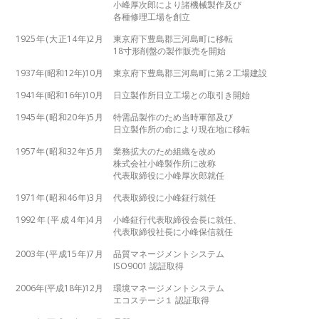
小峰厚次郎により諸機械製作及び
各種修理工場を創立
1925年(大正14年)2月
東京府下豊島郡三河島町に移転
18寸形削盤の製作販売を開始
1937年(昭和12年)10月
東京府下豊島郡三河島町に第２工場建設
1941年(昭和16年)10月
日立製作所日立工場との取引き開始
1945年(昭和20年)5月
特需品製作のため当時軍部及び
日立製作所の命により現在地に移転
1957年(昭和32年)5月
業務拡大のため組織を改め
株式会社小峰製作所に改称
代表取締役に小峰厚次郎就任
1971年(昭和46年)3月
代表取締役に小峰鉦行就任
1992年(平成4年)4月
小峰鉦行代表取締役会長に就任、
代表取締役社長に小峰保信就任
2003年(平成15年)7月
品質マネージメントシステム
ISO9001 認証取得
2006年(平成18年)12月
環境マネージメントシステム
エコステージ１ 認証取得