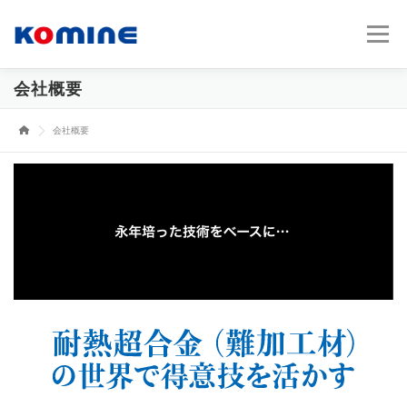
コ
ン
メニュー
テ
ン
ツ
会社概要
へ
会社概要
製品・技術
主要設備
ス
会社概要
キ
ッ
プ
アクセス
お問合せ
新着情報