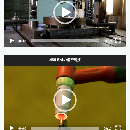
ー
ヤ
ー
00:00
00:13
極薄素材の精密溶接
動
画
プ
レ
ー
ヤ
ー
00:00
00:13