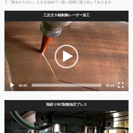
て『技をかたちに』と心を込めて一品一品世に送り出しております。
三次元５軸制御レーザー加工
動
画
プ
レ
ー
ヤ
ー
00:00
00:13
深絞りNC制御油圧プレス
動
画
プ
レ