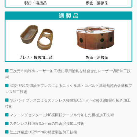
三次元５軸制御レーザー加工機に専用治具を組合せたレーザー切断加工技
術
深絞りNC制御油圧プレスによるニッケル基・コバルト基耐熱超合金薄板プ
レス加工技術
NCパンチプレスによるステンレス極薄板0.5ｍｍへのφ0.8細径打抜き加工
技術
マシニングセンターにNC横回転テーブル付加した機械加工技術
ステンレス極薄板0.5ｍｍの精密溶接加工技術
仕上げ精度±0.25mmの精密製缶加工技術