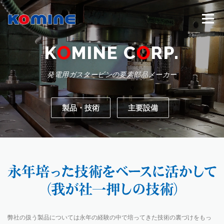
コ
ン
メニュー
テ
ン
ツ
K
O
MINE C
O
RP.
へ
会社概要
製品・技術
主要設備
ス
発電用ガスタービンの要素部品メーカー
キ
ッ
プ
アクセス
お問合せ
新着情報
製品・技術
主要設備
弊社の扱う製品については永年の経験の中で培ってきた技術の裏づけをもっ